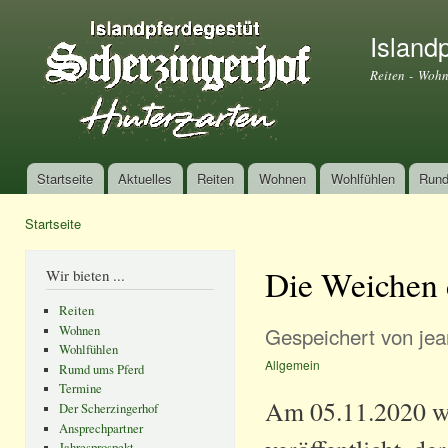
Dir
zu
Island
Inha
Reiten - Wohn
Startseite
Aktuelles
Reiten
Wohnen
Wohlfühlen
Rund
Hauptmenü
Startseite
Sie sind hier
Die Weichen d
Wir bieten ...
Reiten
Gespeichert von
jea
Wohnen
Wohlfühlen
Allgemein
Rumd ums Pferd
Termine
Am 05.11.2020 wu
Der Scherzingerhof
Ansprechpartner
Jahresprospekt