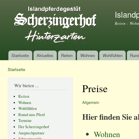
Dir
zu
Island
Inha
Reiten - Wohn
Startseite
Aktuelles
Reiten
Wohnen
Wohlfühlen
Rund
Hauptmenü
Startseite
Sie sind hier
Preise
Wir bieten ...
Reiten
Allgemein
Wohnen
Wohlfühlen
Hier finden Sie a
Rumd ums Pferd
Termine
Der Scherzingerhof
Wohnen
Ansprechpartner
Jahresprospekt