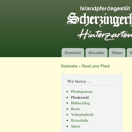
Startseite
Aktuelles
Reiten
Hauptmenü
Startseite
»
Rund ums Pferd
Sie sind hier
Wir bieten ...
Pferdepension
Pferdezucht
Hufbeschlag
Beritt
Verkaufspferde
Reiterlädle
Sättel