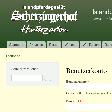
Dir
zu
Island
Inha
Reiten - Wohn
Startseite
Aktuelles
Reiten
Wohnen
Wohlfühlen
Rund
Hauptmenü
Startseite
Sie sind hier
Benutzerkonto
Seite durchsuchen
Suche
Benutzername
*
Geben Sie Ihren Islandpferdegestüt S
Passwort
*